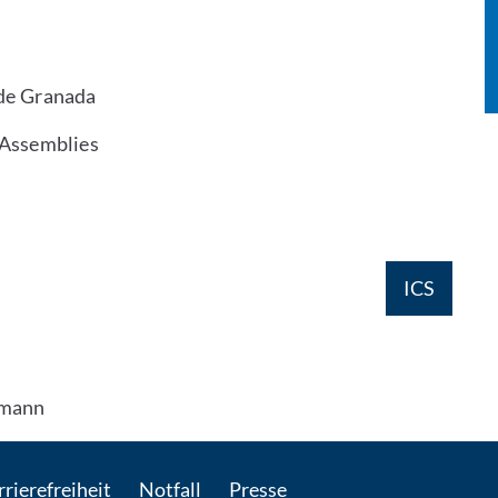
 de Granada
 Assemblies
ICS
ermann
rierefreiheit
Notfall
Presse