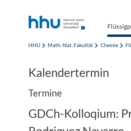
Zum Inhalt springen
Zur Suche springen
Flüssig
HHU
Math.-Nat. Fakultät
Chemie
Fl
Kalendertermin
Termine
GDCh-Kolloqium: Pro